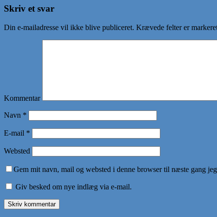
Skriv et svar
Din e-mailadresse vil ikke blive publiceret.
Krævede felter er marker
Kommentar
Navn
*
E-mail
*
Websted
Gem mit navn, mail og websted i denne browser til næste gang je
Giv besked om nye indlæg via e-mail.