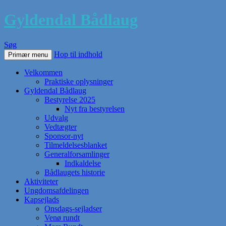
Gyldendal Bådlaug
Søg
Hop til indhold
Primær menu
Velkommen
Praktiske oplysninger
Gyldendal Bådlaug
Bestyrelse 2025
Nyt fra bestyrelsen
Udvalg
Vedtægter
Sponsor-nyt
Tilmeldelsesblanket
Generalforsamlinger
Indkaldelse
Bådlaugets historie
Aktiviteter
Ungdomsafdelingen
Kapsejlads
Onsdags-sejladser
Venø rundt