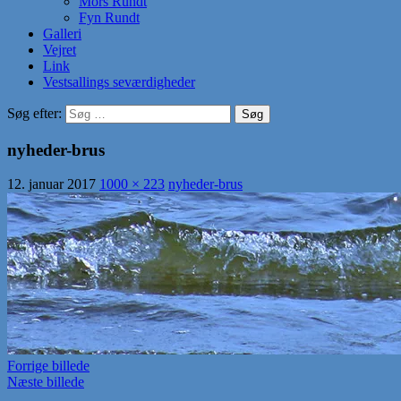
Mors Rundt
Fyn Rundt
Galleri
Vejret
Link
Vestsallings seværdigheder
Søg efter:
nyheder-brus
12. januar 2017
1000 × 223
nyheder-brus
Forrige billede
Næste billede