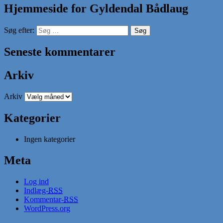
Hjemmeside for Gyldendal Bådlaug
Søg efter:
Seneste kommentarer
Arkiv
Arkiv
Kategorier
Ingen kategorier
Meta
Log ind
Indlæg-
RSS
Kommentar-
RSS
WordPress.org