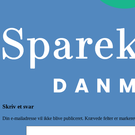
Skriv et svar
Din e-mailadresse vil ikke blive publiceret.
Krævede felter er marker