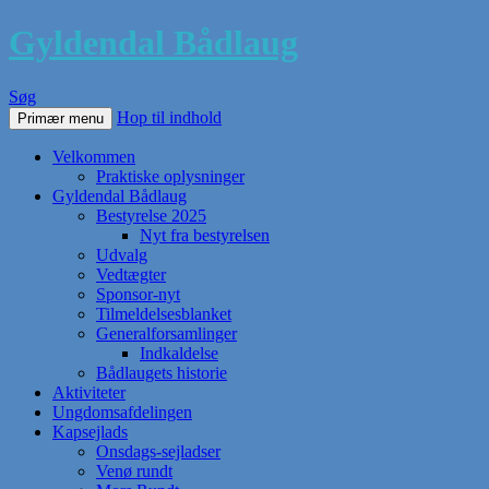
Gyldendal Bådlaug
Søg
Hop til indhold
Primær menu
Velkommen
Praktiske oplysninger
Gyldendal Bådlaug
Bestyrelse 2025
Nyt fra bestyrelsen
Udvalg
Vedtægter
Sponsor-nyt
Tilmeldelsesblanket
Generalforsamlinger
Indkaldelse
Bådlaugets historie
Aktiviteter
Ungdomsafdelingen
Kapsejlads
Onsdags-sejladser
Venø rundt