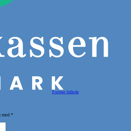
Forrige billede
et med
*