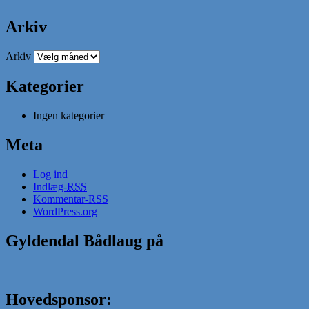
Arkiv
Arkiv
Kategorier
Ingen kategorier
Meta
Log ind
Indlæg-
RSS
Kommentar-
RSS
WordPress.org
Gyldendal Bådlaug på
Hovedsponsor: