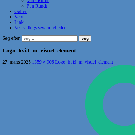
Mors Rundt
Fyn Rundt
Galleri
Vejret
Link
Vestsallings seværdigheder
Søg efter:
Logo_hvid_m_visuel_element
27. marts 2025
1359 × 906
Logo_hvid_m_visuel_element