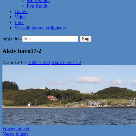
Mors Rundt
Fyn Rundt
Galleri
Vejret
Link
Vestsallings seværdigheder
Søg efter:
Aktiv havn17-2
2. april 2017
1000 × 242
Aktiv havn17-2
Forrige billede
Næste billede