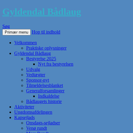
Gyldendal Bådlaug
Søg
Hop til indhold
Primær menu
Velkommen
Praktiske oplysninger
Gyldendal Bådlaug
Bestyrelse 2025
Nyt fra bestyrelsen
Udvalg
Vedtægter
Sponsor-nyt
Tilmeldelsesblanket
Generalforsamlinger
Indkaldelse
Bådlaugets historie
Aktiviteter
Ungdomsafdelingen
Kapsejlads
Onsdags-sejladser
Venø rundt