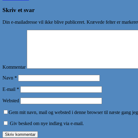
Skriv et svar
Din e-mailadresse vil ikke blive publiceret.
Krævede felter er marker
Kommentar
Navn
*
E-mail
*
Websted
Gem mit navn, mail og websted i denne browser til næste gang je
Giv besked om nye indlæg via e-mail.