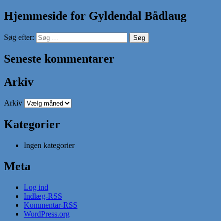
Hjemmeside for Gyldendal Bådlaug
Søg efter:
Seneste kommentarer
Arkiv
Arkiv
Kategorier
Ingen kategorier
Meta
Log ind
Indlæg-
RSS
Kommentar-
RSS
WordPress.org